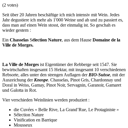
(2 votes)
Seit über 20 Jahren beschäftige ich mich intensiv mit Wein. Jedes
Jahr degustiere ich mehr als 1'000 Weine und ab und zu passiert es,
dass man auf einen Wein stosst, der einmalig ist. So geschah es
wieder gestern :
Ein
Chasselas
S
élection Nature
, aus dem Hause
Domaine de la
Ville de Morges.
La Ville de Morges
ist Eigentümer der Rebberge seit 1547. Sie
bewirtschaften insgesamt 15 Hektar, mit insgesamt 10 verschiedenen
Rebsorte, alles unter den strengen Auflagen der
BIO-Suisse
, mit der
Auszeichung der
Knospe
. Chasselas, Pinot Gris, Chardonnay und
Doral in Weiss, Gamay, Pinot Noir, Servagnin, Garanoir, Gamaret
und Galotta in Rot.
Vier verschieden Weinlinien werden produziert :
die Cuvées « Belle Rive, La Grand’Rue, Le Protaginiste »
Sélection Nature
Vinification en Barrique
Mousseux