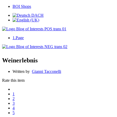
BOI Shops
1.Page
Weinerlebnis
Written by
Gianni Tacconelli
Rate this item
1
2
3
4
5