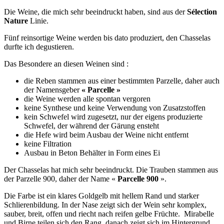
Die Weine, die mich sehr beeindruckt haben, sind aus der
Sélection
Nature
Linie.
Fünf reinsortige Weine werden bis dato produziert, den Chasselas
durfte ich degustieren.
Das Besondere an diesen Weinen sind :
die Reben stammen aus einer bestimmten Parzelle, daher auch
der Namensgeber
« Parcelle »
die Weine werden alle spontan vergoren
keine Synthese und keine Verwendung von Zusatzstoffen
kein Schwefel wird zugesetzt, nur der eigens produzierte
Schwefel, der während der Gärung ensteht
die Hefe wird beim Ausbau der Weine nicht entfernt
keine Filtration
Ausbau in Beton Behälter in Form eines Ei
Der Chasselas hat mich sehr beeindruckt. Die Trauben stammen aus
der Parzelle 900, daher der Name «
Parcelle 900
».
Die Farbe ist ein klares Goldgelb mit hellem Rand und starker
Schlierenbildung. In der Nase zeigt sich der Wein sehr komplex,
sauber, breit, offen und riecht nach reifen gelbe Früchte. Mirabelle
und Birne teilen sich den Rang, danach zeigt sich im Hintergrund