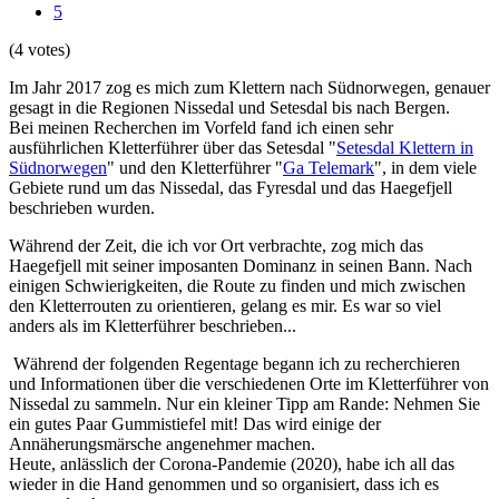
5
(4 votes)
Im Jahr 2017 zog es mich zum Klettern nach Südnorwegen, genauer
gesagt in die Regionen Nissedal und Setesdal bis nach Bergen.
Bei meinen Recherchen im Vorfeld fand ich einen sehr
ausführlichen Kletterführer über das Setesdal "
Setesdal Klettern in
Südnorwegen
" und den Kletterführer "
Ga Telemark
", in dem viele
Gebiete rund um das Nissedal, das Fyresdal und das Haegefjell
beschrieben wurden.
Während der Zeit, die ich vor Ort verbrachte, zog mich das
Haegefjell mit seiner imposanten Dominanz in seinen Bann. Nach
einigen Schwierigkeiten, die Route zu finden und mich zwischen
den Kletterrouten zu orientieren, gelang es mir. Es war so viel
anders als im Kletterführer beschrieben...
Während der folgenden Regentage begann ich zu recherchieren
und Informationen über die verschiedenen Orte im Kletterführer von
Nissedal zu sammeln. Nur ein kleiner Tipp am Rande: Nehmen Sie
ein gutes Paar Gummistiefel mit! Das wird einige der
Annäherungsmärsche angenehmer machen.
Heute, anlässlich der Corona-Pandemie (2020), habe ich all das
wieder in die Hand genommen und so organisiert, dass ich es