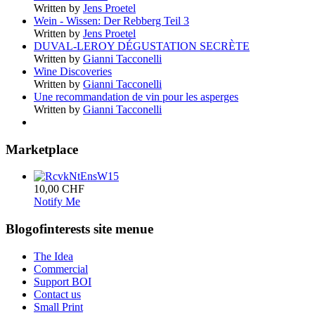
Written by
Jens Proetel
Wein - Wissen: Der Rebberg Teil 3
Written by
Jens Proetel
DUVAL-LEROY DÉGUSTATION SECRÈTE
Written by
Gianni Tacconelli
Wine Discoveries
Written by
Gianni Tacconelli
Une recommandation de vin pour les asperges
Written by
Gianni Tacconelli
Marketplace
10,00 CHF
Notify Me
Blogofinterests site menue
The Idea
Commercial
Support BOI
Contact us
Small Print