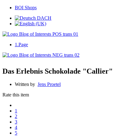
BOI Shops
1.Page
Das Erlebnis Schokolade "Callier"
Written by
Jens Proetel
Rate this item
1
2
3
4
5