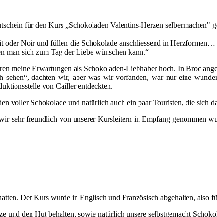
utschein für den Kurs „Schokoladen Valentins-Herzen selbermachen" ge
ait oder Noir und füllen die Schokolade anschliessend in Herzforme
den man sich zum Tag der Liebe wünschen kann.“
aren meine Erwartungen als Schokoladen-Liebhaber hoch. In Broc angek
 sehen“, dachten wir, aber was wir vorfanden, war nur eine wunder
duktionsstelle von Cailler entdeckten.
 voller Schokolade und natürlich auch ein paar Touristen, die sich d
ir sehr freundlich von unserer Kursleitern in Empfang genommen wur
hatten. Der Kurs wurde in Englisch und Französisch abgehalten, also für
ze und den Hut behalten, sowie natürlich unsere selbstgemacht Schok