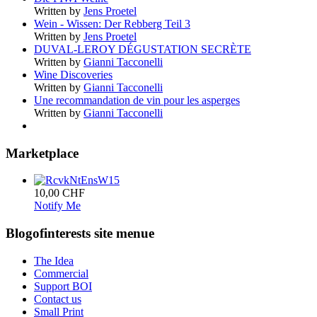
Written by
Jens Proetel
Wein - Wissen: Der Rebberg Teil 3
Written by
Jens Proetel
DUVAL-LEROY DÉGUSTATION SECRÈTE
Written by
Gianni Tacconelli
Wine Discoveries
Written by
Gianni Tacconelli
Une recommandation de vin pour les asperges
Written by
Gianni Tacconelli
Marketplace
10,00 CHF
Notify Me
Blogofinterests site menue
The Idea
Commercial
Support BOI
Contact us
Small Print