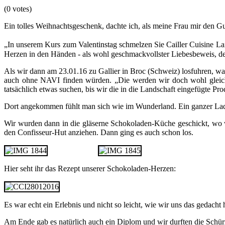
(0 votes)
Ein tolles Weihnachtsgeschenk, dachte ich, als meine Frau mir den G
„In unserem Kurs zum Valentinstag schmelzen Sie Cailler Cuisine L
Herzen in den Händen - als wohl geschmackvollster Liebesbeweis, 
Als wir dann am 23.01.16 zu Gallier in Broc (Schweiz) losfuhren, w
auch ohne NAVI finden würden. „Die werden wir doch wohl gleich
tatsächlich etwas suchen, bis wir die in die Landschaft eingefügte Pro
Dort angekommen fühlt man sich wie im Wunderland. Ein ganzer Laden
Wir wurden dann in die gläserne Schokoladen-Küche geschickt, wo w
den Confisseur-Hut anziehen. Dann ging es auch schon los.
Hier seht ihr das Rezept unserer Schokoladen-Herzen:
Es war echt ein Erlebnis und nicht so leicht, wie wir uns das gedacht 
Am Ende gab es natürlich auch ein Diplom und wir durften die Schür