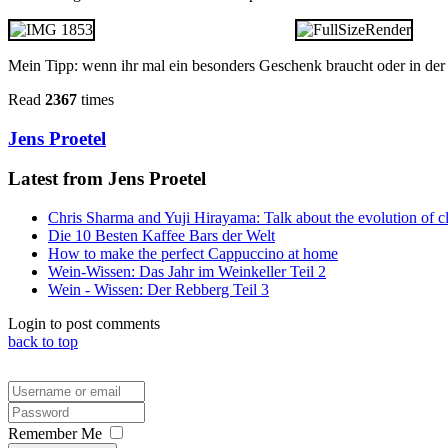
Mein Tipp: wenn ihr mal ein besonders Geschenk braucht oder in der 
Read
2367
times
Jens Proetel
Latest from Jens Proetel
Chris Sharma and Yuji Hirayama: Talk about the evolution of c
Die 10 Besten Kaffee Bars der Welt
How to make the perfect Cappuccino at home
Wein-Wissen: Das Jahr im Weinkeller Teil 2
Wein - Wissen: Der Rebberg Teil 3
Login to post comments
back to top
Remember Me