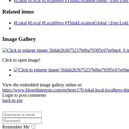
#Lokal #Local #LocalHero #ThinkLocalnotGlobal / Zem Lotti wo
Related items
#Lokal #Local #LocalHero #ThinkLocalnotGlobal / Zem Lotti wo
Image Gallery
Click to open image!
View the embedded image gallery online at:
https://www.blogofinterests.com/en/item/170-lokal-local-localhero-t
Login to post comments
back to top
Remember Me