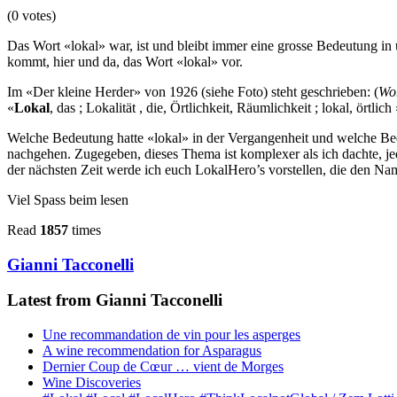
(0 votes)
Das Wort «lokal» war, ist und bleibt immer eine grosse Bedeutung in 
kommt, hier und da, das Wort «lokal» vor.
Im «Der kleine Herder» von 1926 (siehe Foto) steht geschrieben: (
Wor
«
Lokal
, das ; Lokalität , die, Örtlichkeit, Räumlichkeit ; lokal, ör
Welche Bedeutung hatte «lokal» in der Vergangenheit und welche Bed
nachgehen. Zugegeben, dieses Thema ist komplexer als ich dachte, je
der nächsten Zeit werde ich euch LokalHero’s vorstellen, die den Na
Viel Spass beim lesen
Read
1857
times
Gianni Tacconelli
Latest from Gianni Tacconelli
Une recommandation de vin pour les asperges
A wine recommendation for Asparagus
Dernier Coup de Cœur … vient de Morges
Wine Discoveries