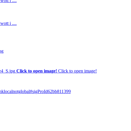
tt i ....
tt i ....
Click to open image!
Click to open image!
hinklocalnotglobal#sigProId62bb811399