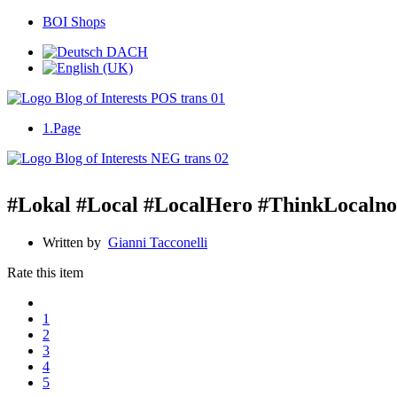
BOI Shops
1.Page
#Lokal #Local #LocalHero #ThinkLocalno
Written by
Gianni Tacconelli
Rate this item
1
2
3
4
5