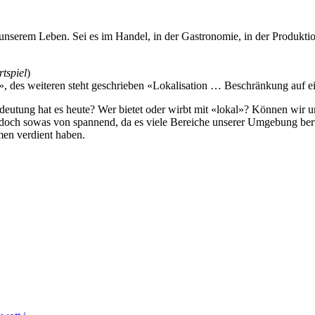
unserem Leben. Sei es im Handel, in der Gastronomie, in der Produktion,
tspiel
)
tlich », des weiteren steht geschrieben «Lokalisation … Beschränkung au
eutung hat es heute? Wer bietet oder wirbt mit «lokal»? Können wir 
doch sowas von spannend, da es viele Bereiche unserer Umgebung berüh
men verdient haben.