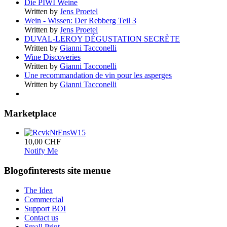
Die PIWI Weine
Written by
Jens Proetel
Wein - Wissen: Der Rebberg Teil 3
Written by
Jens Proetel
DUVAL-LEROY DÉGUSTATION SECRÈTE
Written by
Gianni Tacconelli
Wine Discoveries
Written by
Gianni Tacconelli
Une recommandation de vin pour les asperges
Written by
Gianni Tacconelli
Marketplace
10,00 CHF
Notify Me
Blogofinterests site menue
The Idea
Commercial
Support BOI
Contact us
Small Print